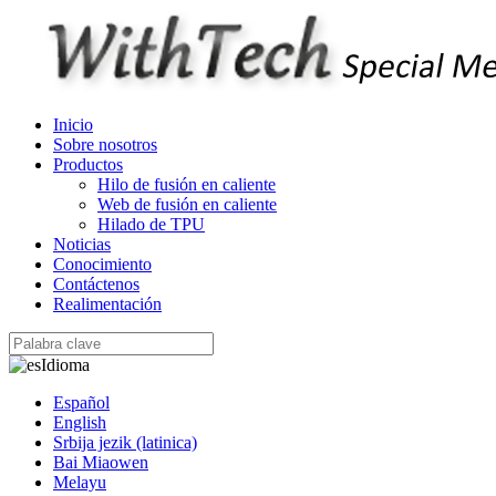
Inicio
Sobre nosotros
Productos
Hilo de fusión en caliente
Web de fusión en caliente
Hilado de TPU
Noticias
Conocimiento
Contáctenos
Realimentación
Idioma
Español
English
Srbija jezik (latinica)
Bai Miaowen
Melayu