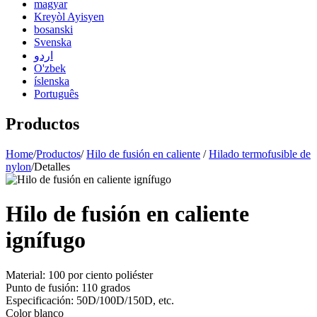
magyar
Kreyòl Ayisyen
bosanski
Svenska
اردو
O'zbek
íslenska
Português
Productos
Home
/
Productos
/
Hilo de fusión en caliente
/
Hilado termofusible de
nylon
/
Detalles
Hilo de fusión en caliente
ignífugo
Material: 100 por ciento poliéster
Punto de fusión: 110 grados
Especificación: 50D/100D/150D, etc.
Color blanco